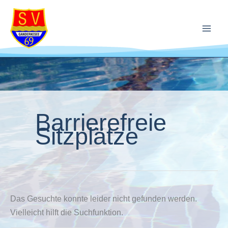
Zum
Suchen
Inhalt
nach:
springen
Barrierefreie
Sitzplätze
Das Gesuchte konnte leider nicht gefunden werden.
Vielleicht hilft die Suchfunktion.